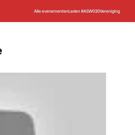
Alle evenementen
Leden #ASW030
Vereniging
e