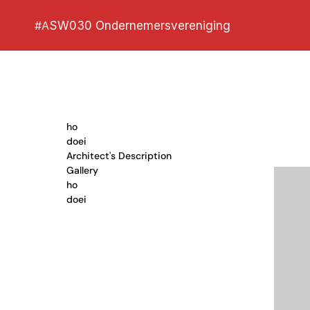
#A
SW030 Ondernemersvereniging
ho 
doei
Architect's Description
Gallery
ho 
doei