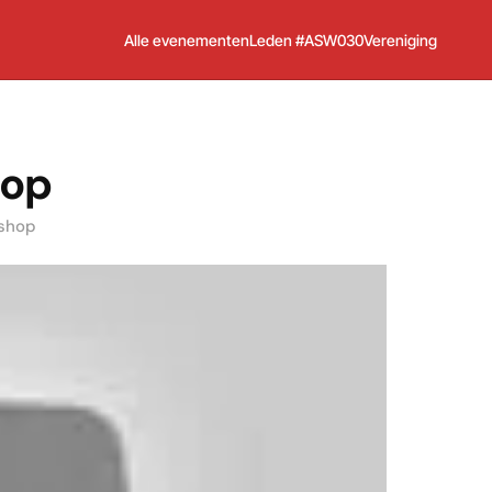
Alle evenementen
Leden #ASW030
Vereniging
hop
oshop