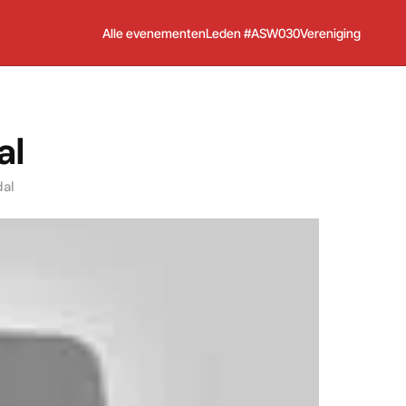
Alle evenementen
Leden #ASW030
Vereniging
al
dal