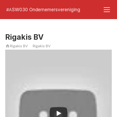
#A
SW030 Ondernemersvereniging
Rigakis BV
Rigakis BV
Rigakis BV